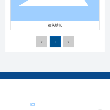
建筑模板
<
1
>
版权所有©河南明镁镁业科技有限公司
豫ICP备2021012180号-2
网站建设：中企动力
郑州
支持IPV6
SEO
豫公网安备41061102000237
营业执照