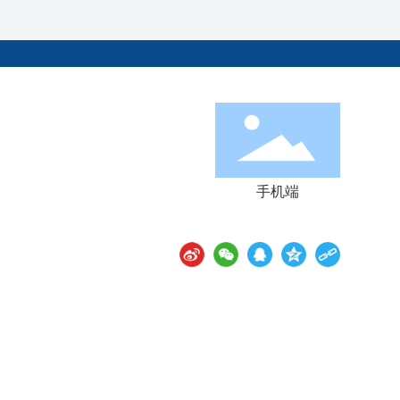
镁业科技有限公司
8888
/
3659999
i@163.com
手机端
壁国家经济技术开发区
品：高纯镁、AZ80、镁棒阳极、
、AZ91、镁焊丝、镁合金棒、镁
板、镁粒镁豆、镁板镁合金板、